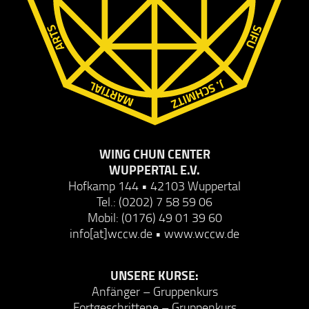
WING CHUN CENTER
WUPPERTAL E.V.
Hofkamp 144 • 42103 Wuppertal
Tel.: (0202) 7 58 59 06
Mobil: (0176) 49 01 39 60
info[at]wccw.de
•
www.wccw.de
UNSERE KURSE:
Anfänger – Gruppenkurs
Fortgeschrittene – Gruppenkurs